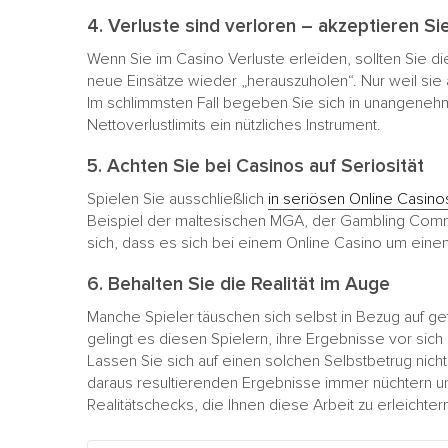
4. Verluste sind verloren – akzeptieren Si
Wenn Sie im Casino Verluste erleiden, sollten Sie die
neue Einsätze wieder „herauszuholen“. Nur weil sie 
Im schlimmsten Fall begeben Sie sich in unangenehme
Nettoverlustlimits ein nützliches Instrument.
5. Achten Sie bei Casinos auf Seriosität
Spielen Sie ausschließlich
in seriösen Online Casino
Beispiel der maltesischen MGA, der Gambling Commi
sich, dass es sich bei einem Online Casino um einen 
6. Behalten Sie die Realität im Auge
Manche Spieler täuschen sich selbst in Bezug auf get
gelingt es diesen Spielern, ihre Ergebnisse vor sich s
Lassen Sie sich auf einen solchen Selbstbetrug nicht 
daraus resultierenden Ergebnisse immer nüchtern und
Realitätschecks, die Ihnen diese Arbeit zu erleichter