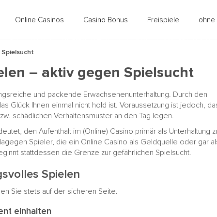
Online Casinos
Casino Bonus
Freispiele
ohne 
 Spielsucht
len – aktiv gegen Spielsucht
ngsreiche und packende Erwachsenenunterhaltung. Durch den
s Glück Ihnen einmal nicht hold ist. Voraussetzung ist jedoch, da
zw. schädlichen Verhaltensmuster an den Tag legen.
tet, den Aufenthalt im (Online) Casino primär als Unterhaltung z
dagegen Spieler, die ein Online Casino als Geldquelle oder gar al
innt stattdessen die Grenze zur gefährlichen Spielsucht.
svolles Spielen
n Sie stets auf der sicheren Seite.
ent einhalten