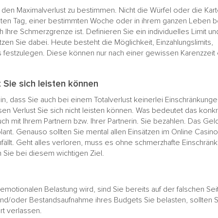
 den Maximalverlust zu bestimmen. Nicht die Würfel oder die Kar
mmten Tag, einer bestimmten Woche oder in ihrem ganzen Leben 
 Ihre Schmerzgrenze ist. Definieren Sie ein individuelles Limit un
ützen Sie dabei. Heute besteht die Möglichkeit, Einzahlungslimits,
imits festzulegen. Diese können nur nach einer gewissen Karenzzeit
t Sie sich leisten können
in, dass Sie auch bei einem Totalverlust keinerlei Einschränkung
en Verlust Sie sich nicht leisten können. Was bedeutet das konk
uch mit Ihrem Partnern bzw. Ihrer Partnerin. Sie bezahlen. Das Gel
plant. Genauso sollten Sie mental allen Einsätzen im Online Casino
ällt. Geht alles verloren, muss es ohne schmerzhafte Einschrän
 Sie bei diesem wichtigen Ziel.
motionalen Belastung wird, sind Sie bereits auf der falschen Sei
 und/oder Bestandsaufnahme ihres Budgets Sie belasten, sollten S
rt verlassen.