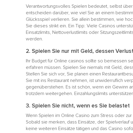
Verantwortungsvolles Spielen bedeutet, selbst über
entscheiden darüber, wie viel Sie an einem besti
Glücksspiel verlieren. Sie allein bestimmen, wie hoch
Sie dieses strikt ein. Ein Tipp: Viele Casinos unterst
Einsatzlimits, Nettoverlustlimits oder Sitzungszeitl
werden.
2. Spielen Sie nur mit Geld, dessen Verlus
Ihr Budget für Online casinos sollte so bemessen se
erfahren müssen. Spielen Sie niemals mit Geld, dess
Stellen Sie sich vor, Sie planen einen Restaurantbes
Sie mit ins Restaurant nehmen, ist unwiderruflich ver
gegenüberstehen. Es ist schön, wenn ein Gewinn anf
trotzdem weitergehen. Einzahlungslimits unterstützen
3. Spielen Sie nicht, wenn es Sie belastet
Wenn Spielen im Online Casino zum Stress oder zur e
Sobald sie merken, dass Einsätze, der Spielverlauf
keine weiteren Einsätze tätigen und das Casino sofo