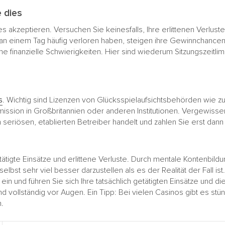
e dies
s akzeptieren. Versuchen Sie keinesfalls, Ihre erlittenen Verlust
an einem Tag häufig verloren haben, steigen ihre Gewinnchancen 
 finanzielle Schwierigkeiten. Hier sind wiederum Sitzungszeitlim
s
. Wichtig sind Lizenzen von Glücksspielaufsichtsbehörden wie z
ssion in Großbritannien oder anderen Institutionen. Vergewisse
seriösen, etablierten Betreiber handelt und zahlen Sie erst dann 
ätigte Einsätze und erlittene Verluste. Durch mentale Kontenbild
elbst sehr viel besser darzustellen als es der Realität der Fall ist.
ein und führen Sie sich Ihre tatsächlich getätigten Einsätze und di
 vollständig vor Augen. Ein Tipp: Bei vielen Casinos gibt es stün
n.