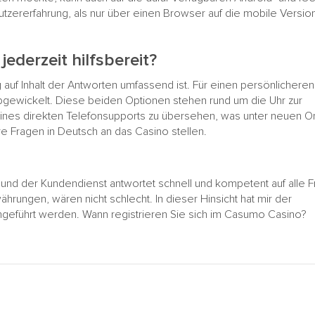
utzererfahrung, als nur über einen Browser auf die mobile Versio
ederzeit hilfsbereit?
auf Inhalt der Antworten umfassend ist. Für einen persönlicheren
bgewickelt. Diese beiden Optionen stehen rund um die Uhr zur
ines direkten Telefonsupports zu übersehen, was unter neuen On
e Fragen in Deutsch an das Casino stellen.
und der Kundendienst antwortet schnell und kompetent auf alle F
rungen, wären nicht schlecht. In dieser Hinsicht hat mir der
ingeführt werden. Wann registrieren Sie sich im Casumo Casino?