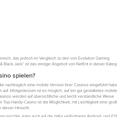
ereich, das jedoch im Vergleich zu den von Evolution Gaming
& Black Jack“ ist das einzige Angebot von NetEnt in dieser Kateg
ino spielen?
e nachträglich eine mobile Version ihrer Casinos eingeführt hab
auf. Infolgedessen ist es möglich, auf ein gut gestaltetes mobil
sinos werden auf übersichtliche und leicht verständliche Weise
em Top-Handy-Casino ist die Möglichkeit, mit Leichtigkeit eine gro
 dieser Hinsicht.
zen möchte, kann auch auf die dafür verfügbaren Android- und iO