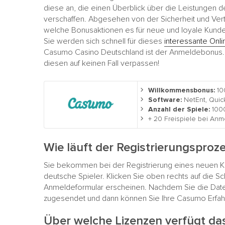
diese an, die einen Überblick über die Leistungen 
verschaffen. Abgesehen von der Sicherheit und Vert
welche Bonusaktionen es für neue und loyale Kunde
Sie werden sich schnell für dieses
interessante Onl
Casumo Casino Deutschland ist der Anmeldebonus. Er 
diesen auf keinen Fall verpassen!
Willkommensbonus:
10
Software:
NetEnt, Quick
Anzahl der Spiele:
100
+ 20 Freispiele bei An
Wie läuft der Registrierungsproz
Sie bekommen bei der Registrierung eines neuen 
deutsche Spieler. Klicken Sie oben rechts auf die Sc
Anmeldeformular erscheinen. Nachdem Sie die Daten
zugesendet und dann können Sie Ihre Casumo Erfa
Über welche Lizenzen verfügt d