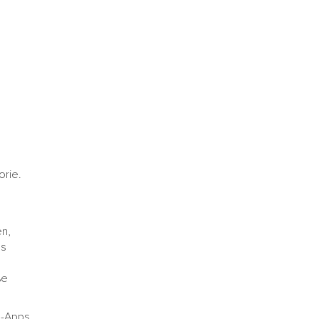
orie.
en,
es
ße
S-Apps