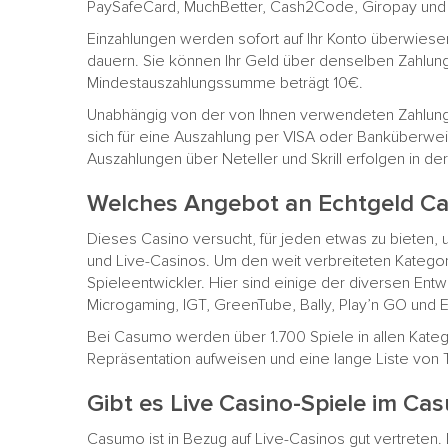
PaySafeCard, MuchBetter, Cash2Code, Giropay und
Einzahlungen werden sofort auf Ihr Konto überwies
dauern. Sie können Ihr Geld über denselben Zahlung
Mindestauszahlungssumme beträgt 10€.
Unabhängig von der von Ihnen verwendeten Zahlun
sich für eine Auszahlung per VISA oder Banküberwe
Auszahlungen über Neteller und Skrill erfolgen in der
Welches Angebot an Echtgeld Cas
Dieses Casino versucht, für jeden etwas zu bieten, u
und Live-Casinos. Um den weit verbreiteten Kategor
Spieleentwickler. Hier sind einige der diversen Entwi
Microgaming, IGT, GreenTube, Bally, Play’n GO und E
Bei Casumo werden über 1.700 Spiele in allen Katego
Repräsentation aufweisen und eine lange Liste von T
Gibt es Live Casino-Spiele im Ca
Casumo ist in Bezug auf Live-Casinos gut vertreten