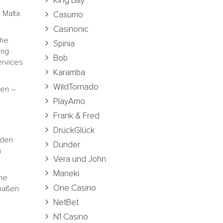
King Billy
 Malta
Casumo
Casinonic
The
Spinia
ing
Bob
ervices
Karamba
WildTornado
len –
PlayAmo
Frank & Fred
DrückGlück
nden
Dunder
n
Vera und John
Maneki
ine
One Casino
rmaßen
NetBet
N1 Casino