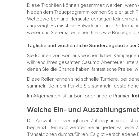
Diese Trophäen können gesammelt werden, wenn ein 
Neben dem Treueprogramm können Spieler auch Pre
Wettbewerben und Herausforderungen teilnehmen. In
angezeigt. Es misst die Entwicklung Ihrer Performance
weiter und Sie erhalten einen Preis wie Bonusgeld, 
Tägliche und wöchentliche Sonderangebote bei
Sie können von Boni aus wöchentlichen Kampagnen –
während Ihres gesamten Casumo-Abenteuer unterschi
denen Sie die Chance haben, fantastische Preise, wi
Diese Rollenrennen sind schnelle Turniere, bei den
sammeln. Je mehr Punkte Sie sammeln, desto höher i
Im Allgemeinen ist für Boni oder andere Prämien
ke
Welche Ein- und Auszahlungsmet
Die Auswahl der verfügbaren Zahlungsanbieter ist im 
begrenzt. Dennoch werden Sie auf jeden Fall eine 
Transaktionen durchzuführen. Es gibt verschiedene E