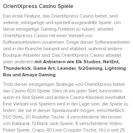
OrientXpress Casino Spiele
Das erste Feature, das OrientXpress Casino bietet, sind
seltene, einzigartige und speziell ausgewählte Spiele. Um
diese einzigartige Gaming-Funktion zu nutzen, arbeitet
OrientXpresss Casino mit einer Vielzahl von
Softwareanbietern zusammen. Einige dieser Softwareanbieter
sind in der Branche bekannt und etabliert, während andere
Boutique-Anbieter sind. Das OrientXpress Casino arbeitet
unter anderem
mit Anbietern wie Elk Studios, NetEnt,
Thunderkick, Game Art, Leander, 1x2Gaming, Lightning
Box und Amaya Gaming
.
Trotz dieser einzigartigen Strategie von OrientXpress bietet
das Casino 600 Spiele. Dies ist ein guter Start, besonders
wenn es Slot-Spiele und andere Casino-Klassiker beinhaltet.
Eine Vielzahl von Spielern wird in der Lage sein, die Spiele zu
finden, die sie in dieser Spielauswahl mögen, einschließlich:
500 Slots, 20 Roulette-Tische, 4 verschiedene Versionen
von Bakkarat, 13 Black Jack-Spiele, 8 verschiedene Video-
Poker Spiele, Craps, 40 Live-Croupier-Tische, Hi-Lo und 25