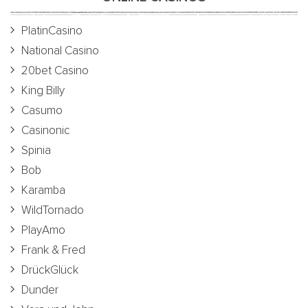
PlatinCasino
National Casino
20bet Casino
King Billy
Casumo
Casinonic
Spinia
Bob
Karamba
WildTornado
PlayAmo
Frank & Fred
DrückGlück
Dunder