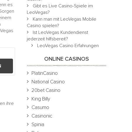
wenn es
Gibt es Live Casino-Spiele im
 Sorgen
LeoVegas?
 einem
Kann man mit LeoVegas Mobile
n
Casino spielen?
eoVegas
Ist LeoVegas Kundendienst
jederzeit hilfsbereit?
LeoVegas Casino Erfahrungen
ONLINE CASINOS
N
PlatinCasino
National Casino
20bet Casino
King Billy
en ihre
Casumo
Casinonic
Spinia