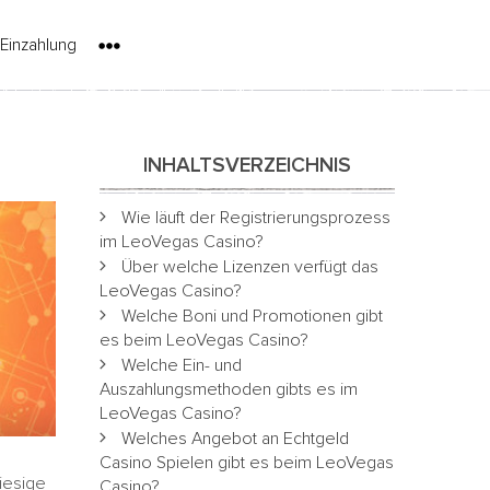
Einzahlung
INHALTSVERZEICHNIS
Wie läuft der Registrierungsprozess
im LeoVegas Casino?
Über welche Lizenzen verfügt das
LeoVegas Casino?
Welche Boni und Promotionen gibt
es beim LeoVegas Casino?
Welche Ein- und
Auszahlungsmethoden gibts es im
LeoVegas Casino?
Welches Angebot an Echtgeld
Casino Spielen gibt es beim LeoVegas
iesige
Casino?