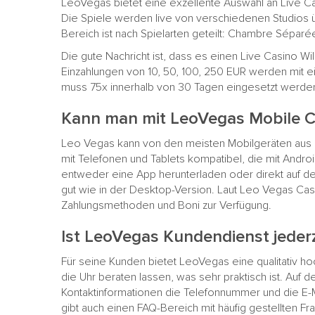
LeoVegas bietet eine exzellente Auswahl an Live C
Die Spiele werden live von verschiedenen Studios 
Bereich ist nach Spielarten geteilt: Chambre Séparée
Die gute Nachricht ist, dass es einen Live Casino 
Einzahlungen von 10, 50, 100, 250 EUR werden mit
muss 75x innerhalb von 30 Tagen eingesetzt werde
Kann man mit LeoVegas Mobile C
Leo Vegas kann von den meisten Mobilgeräten aus zug
mit Telefonen und Tablets kompatibel, die mit And
entweder eine App herunterladen oder direkt auf de
gut wie in der Desktop-Version. Laut Leo Vegas Cas
Zahlungsmethoden und Boni zur Verfügung.
Ist LeoVegas Kundendienst jederze
Für seine Kunden bietet LeoVegas eine qualitativ h
die Uhr beraten lassen, was sehr praktisch ist. Auf
Kontaktinformationen die Telefonnummer und die E-M
gibt auch einen FAQ-Bereich mit häufig gestellten 