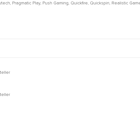
tech, Pragmatic Play, Push Gaming, Quickfire, Quickspin, Realistic Gam
teller
teller