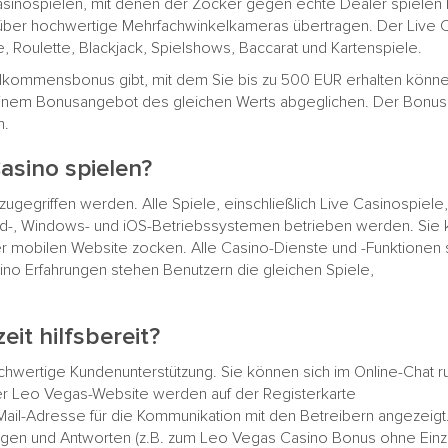
asinospielen, mit denen der Zocker gegen echte Dealer spielen 
über hochwertige Mehrfachwinkelkameras übertragen. Der Live 
, Roulette, Blackjack, Spielshows, Baccarat und Kartenspiele.
Willkommensbonus gibt, mit dem Sie bis zu 500 EUR erhalten könne
 einem Bonusangebot des gleichen Werts abgeglichen. Der Bonus
n.
asino spielen?
egriffen werden. Alle Spiele, einschließlich Live Casinospiele,
roid-, Windows- und iOS-Betriebssystemen betrieben werden. Sie
r mobilen Website zocken. Alle Casino-Dienste und -Funktionen 
ino Erfahrungen stehen Benutzern die gleichen Spiele,
it hilfsbereit?
ochwertige Kundenunterstützung. Sie können sich im Online-Chat 
 der Leo Vegas-Website werden auf der Registerkarte
ail-Adresse für die Kommunikation mit den Betreibern angezeigt
Fragen und Antworten (z.B. zum Leo Vegas Casino Bonus ohne Einz